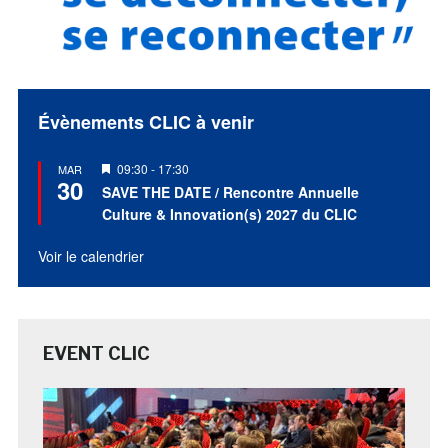
Évènements CLIC à venir
Mis
09:30
-
17:30
MAR
30
en
SAVE THE DATE / Rencontre Annuelle
avant
Culture & Innovation(s) 2027 du CLIC
Voir le calendrier
EVENT CLIC