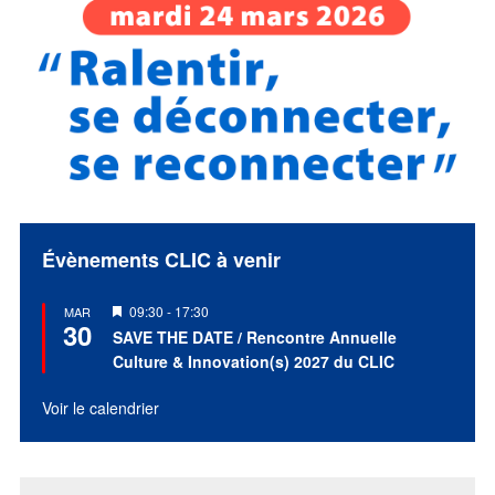
Évènements CLIC à venir
Mis
09:30
-
17:30
MAR
30
en
SAVE THE DATE / Rencontre Annuelle
avant
Culture & Innovation(s) 2027 du CLIC
Voir le calendrier