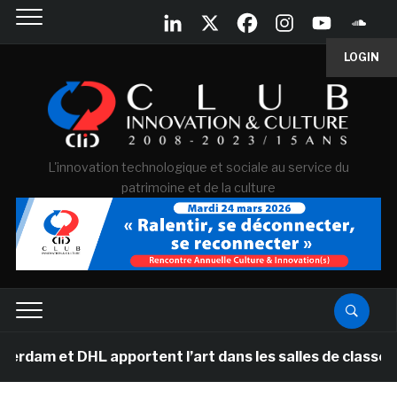
LOGIN
L'innovation technologique et sociale au service du
patrimoine et de la culture
et DHL apportent l’art dans les salles de classe des éc