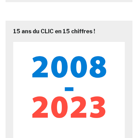
15 ans du CLIC en 15 chiffres !