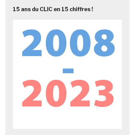
15 ans du CLIC en 15 chiffres !