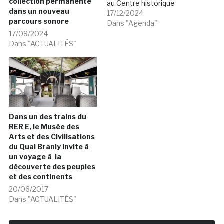
collection permanente
au Centre historique
dans un nouveau
minier de Lewarde; visite
17/12/2024
parcours sonore
démo du nouveau
Dans "Agenda"
parcours sonore immersif
17/09/2024
du musée du Quai Branly;
Dans "ACTUALITÉS"
3ème atelier €œXR et
lieux culturels €, musées
et bien être €¦ autour de
ces thèmes, en
JANVIER…
Dans un des trains du
RER E, le Musée des
Arts et des Civilisations
du Quai Branly invite à
un voyage à la
découverte des peuples
et des continents
20/06/2017
Dans "ACTUALITÉS"