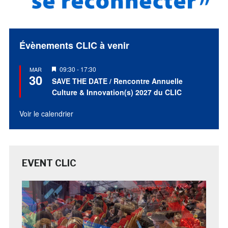
Évènements CLIC à venir
Mis
09:30
-
17:30
MAR
30
en
SAVE THE DATE / Rencontre Annuelle
avant
Culture & Innovation(s) 2027 du CLIC
Voir le calendrier
EVENT CLIC