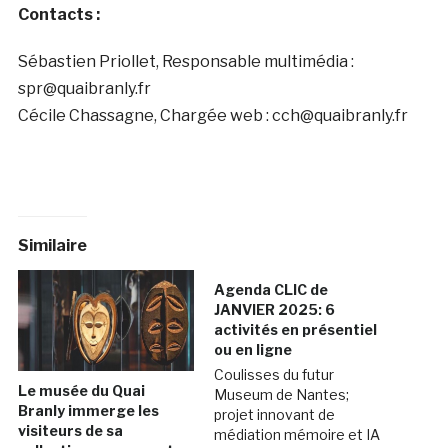
Contacts :
Sébastien Priollet, Responsable multimédia :
spr@quaibranly.fr
Cécile Chassagne, Chargée web : cch@quaibranly.fr
Similaire
Agenda CLIC de
JANVIER 2025: 6
activités en présentiel
ou en ligne
Coulisses du futur
Le musée du Quai
Museum de Nantes;
Branly immerge les
projet innovant de
visiteurs de sa
médiation mémoire et IA