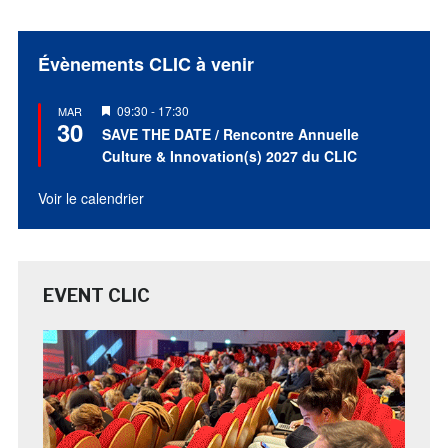
Évènements CLIC à venir
Mis
09:30
-
17:30
MAR
30
en
SAVE THE DATE / Rencontre Annuelle
avant
Culture & Innovation(s) 2027 du CLIC
Voir le calendrier
EVENT CLIC