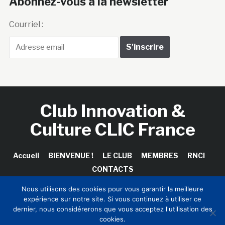
Abonnez-vous à la newsletter
Courriel :
Club Innovation &
Culture CLIC France
Accueil
BIENVENUE !
LE CLUB
MEMBRES
RNCI
CONTACTS
Nous utilisons des cookies pour vous garantir la meilleure
expérience sur notre site. Si vous continuez à utiliser ce
dernier, nous considérerons que vous acceptez l'utilisation des
Copyright © 2026 Club Innovation & Culture CLIC France /
cookies.
Sinapses Conseils