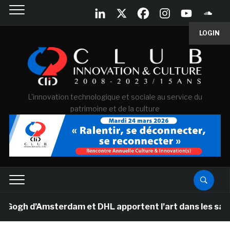
LOGIN
L'innovation technologique et sociale au service du
patrimoine et de la culture
h d’Amsterdam et DHL apportent l’art dans les salles de