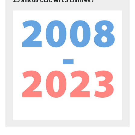
15 ans du CLIC en 15 chiffres !