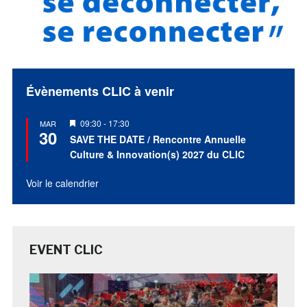
Évènements CLIC à venir
Mis
09:30
-
17:30
MAR
30
en
SAVE THE DATE / Rencontre Annuelle
avant
Culture & Innovation(s) 2027 du CLIC
Voir le calendrier
EVENT CLIC