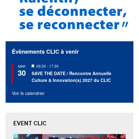
Évènements CLIC à venir
Mis
09:30
-
17:30
MAR
30
en
SAVE THE DATE / Rencontre Annuelle
avant
Culture & Innovation(s) 2027 du CLIC
Voir le calendrier
EVENT CLIC