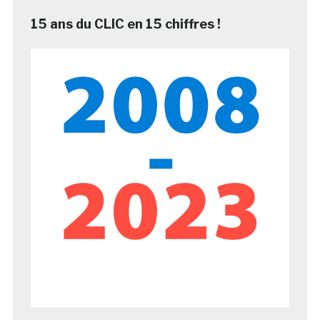
15 ans du CLIC en 15 chiffres !