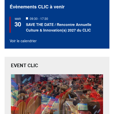
Évènements CLIC à venir
Mis
09:30
-
17:30
MAR
30
en
SAVE THE DATE / Rencontre Annuelle
avant
Culture & Innovation(s) 2027 du CLIC
Voir le calendrier
EVENT CLIC