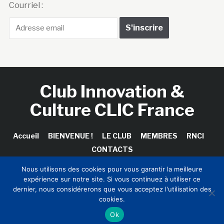
Courriel :
Club Innovation &
Culture CLIC France
Accueil
BIENVENUE !
LE CLUB
MEMBRES
RNCI
CONTACTS
Nous utilisons des cookies pour vous garantir la meilleure
expérience sur notre site. Si vous continuez à utiliser ce
dernier, nous considérerons que vous acceptez l'utilisation des
Copyright © 2026 Club Innovation & Culture CLIC France /
cookies.
Sinapses Conseils
Ok