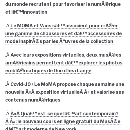
du monde recrutent pour favoriser le numÃ©rique
et lâ€™innovation
.Â
Le MOMA et Vans sâ€™associent pour crÃ©er
une gamme de chaussures et dâ€™accessoires de
mode inspirÃ©s par les Å“uvres de la collection
.Â
Avec leurs expositions virtuelles, deux musÃ©es
amÃ©ricains permettent dâ€™explorer les photos
emblÃ©matiques de Dorothea Lange
.Â
Covid-19 / Le MoMA propose chaque semaine une
nouvelle Â«Â exposition virtuelleÂ Â» et valorise ses
contenus numÃ©riques
.Â
Â«Â Quâ€™est-ce que lâ€™art contemporain?
Â Â»: le nouveau cours en ligne gratuit du MusÃ©e
dâ€™art moderne de New york