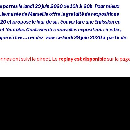
 portes le lundi 29 juin 2020 de 10h à 20h. Pour mieux
 le musée de Marseille offre la gratuité des expositions
2020 et propose le jour de sa réouverture une émission en
et Youtube. Coulisses des nouvelles expositions, invités,
ue en live … rendez-vous ce lundi 29 juin 2020 à partir de
nnes ont suivi le direct. Le
replay est disponible
sur la pag