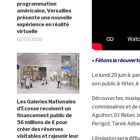
programmation
américaine, Versailles
présente une nouvelle
expérience en réalité
virtuelle
02/07/2026
« Fêtons la réouver
Le lundi 29 juin à p
son public à fêter,
Découvertes, musique
Les Galeries Nationales
commissaires et de n
d’Ecosse recoivent un
Agulhon, DJ Rebel, J
financement public de
56 millions de £ pour
Perigot, Tarek Adbal
créer des réserves
visitables et rajeunir leur
L’émission sera diff