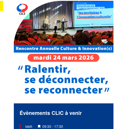
Évènements CLIC à venir
Mis
09:30
-
17:30
MAR