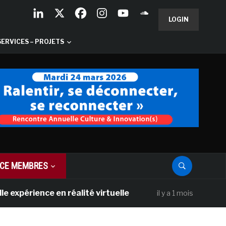
LOGIN
SERVICES – PROJETS
CE MEMBRES
ence en réalité virtuelle
Les Galeries N
il y a 1 mois