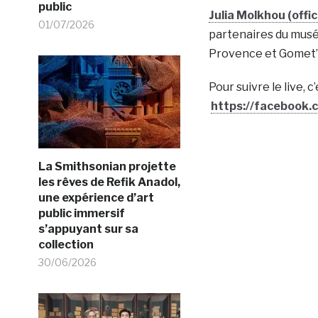
public
Julia Molkhou (offici
01/07/2026
partenaires du musé
Provence et Gomet’
Pour suivre le live, c’e
https://faceboo
La Smithsonian projette
les rêves de Refik Anadol,
une expérience d’art
public immersif
s’appuyant sur sa
collection
30/06/2026