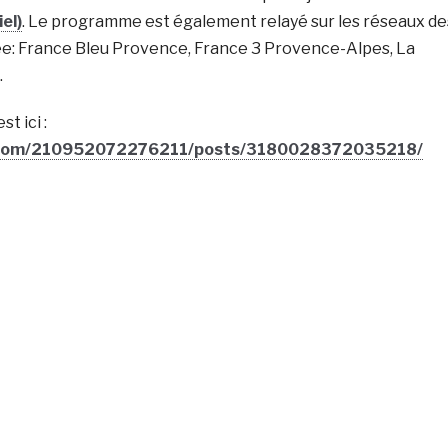
el)
. Le programme est également relayé sur les réseaux de
e: France Bleu Provence, France 3 Provence-Alpes, La
.
st ici :
k.com/210952072276211/posts/3180028372035218/