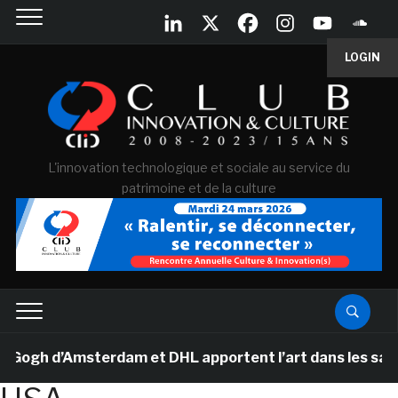
LOGIN
L'innovation technologique et sociale au service du
patrimoine et de la culture
gh d’Amsterdam et DHL apportent l’art dans les salles d