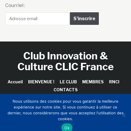
Courriel :
Club Innovation &
Culture CLIC France
Accueil
BIENVENUE !
LE CLUB
MEMBRES
RNCI
CONTACTS
Nous utilisons des cookies pour vous garantir la meilleure
expérience sur notre site. Si vous continuez à utiliser ce
dernier, nous considérerons que vous acceptez l'utilisation des
Copyright © 2026 Club Innovation & Culture CLIC France /
cookies.
Sinapses Conseils
Ok