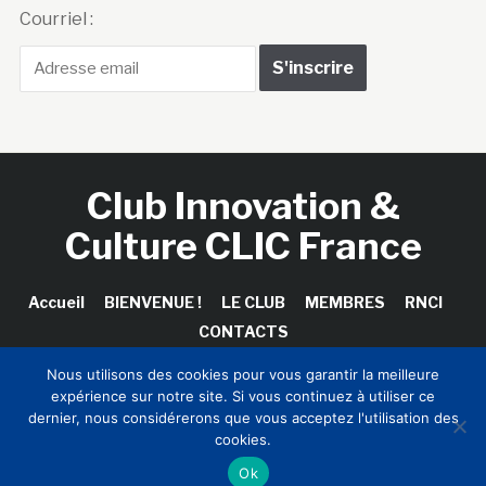
Courriel :
Club Innovation &
Culture CLIC France
Accueil
BIENVENUE !
LE CLUB
MEMBRES
RNCI
CONTACTS
Nous utilisons des cookies pour vous garantir la meilleure
expérience sur notre site. Si vous continuez à utiliser ce
dernier, nous considérerons que vous acceptez l'utilisation des
Copyright © 2026 Club Innovation & Culture CLIC France /
cookies.
Sinapses Conseils
Ok