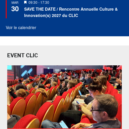
Mis
09:30
-
17:30
MAR
30
en
SAVE THE DATE / Rencontre Annuelle Culture &
avant
Innovation(s) 2027 du CLIC
Voir le calendrier
EVENT CLIC