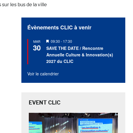
r les bus de la ville
Évènements CLIC à venir
Mis
09:30
-
17:30
MAR
30
en
SAVE THE DATE / Rencontre
avant
Annuelle Culture & Innovation(s)
2027 du CLIC
Voir le calendrier
EVENT CLIC