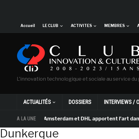
Accueil
LE CLUB
ACTIVITES
MEMBRES
L'innovation technologique et sociale au service du 
ACTUALITÉS
DOSSIERS
INTERVIEWS / 
 Van Gogh d’Amsterdam et DHL apportent l’art dans les s
A LA UNE
Dunkerque