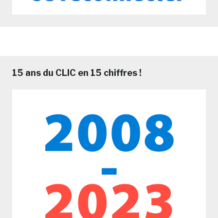
15 ans du CLIC en 15 chiffres !