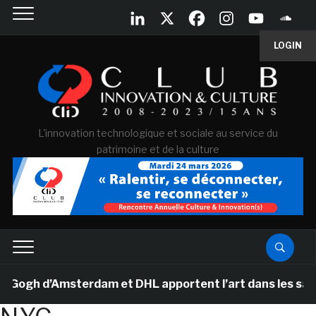
LOGIN
L'innovation technologique et sociale au service du
patrimoine et de la culture
gh d’Amsterdam et DHL apportent l’art dans les salles d