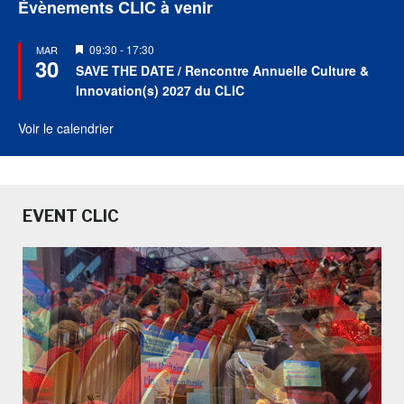
Évènements CLIC à venir
Mis
09:30
-
17:30
MAR
30
en
SAVE THE DATE / Rencontre Annuelle Culture &
avant
Innovation(s) 2027 du CLIC
Voir le calendrier
EVENT CLIC