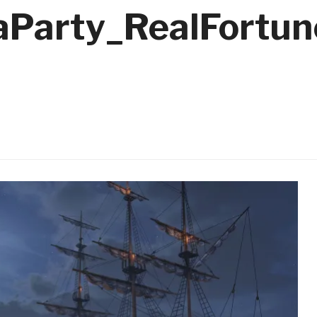
aParty_RealFortu