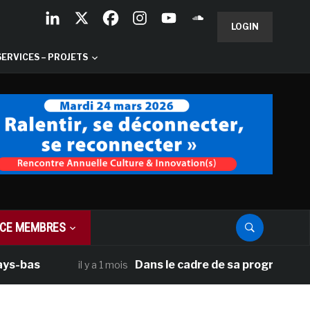
LOGIN
SERVICES – PROJETS
CE MEMBRES
s
Dans le cadre de sa programmation amér
il y a 1 mois