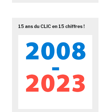
15 ans du CLIC en 15 chiffres !