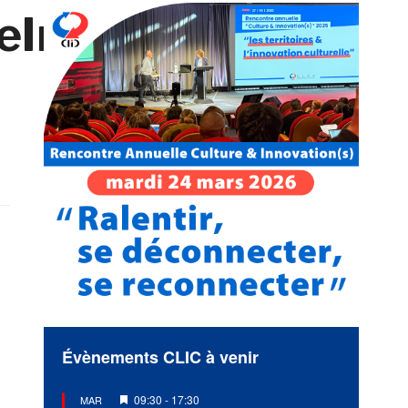
neInTea©
Évènements CLIC à venir
Mis
09:30
-
17:30
MAR