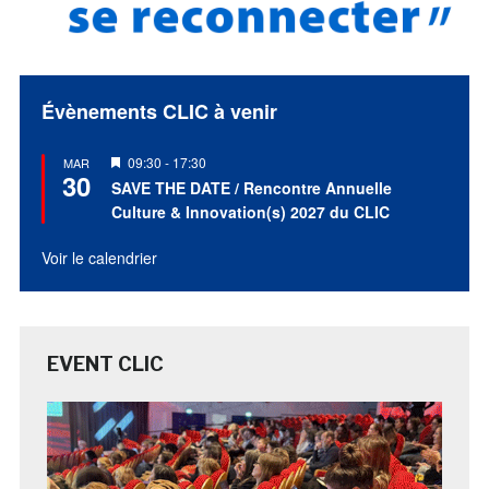
Évènements CLIC à venir
Mis
09:30
-
17:30
MAR
30
en
SAVE THE DATE / Rencontre Annuelle
avant
Culture & Innovation(s) 2027 du CLIC
Voir le calendrier
EVENT CLIC