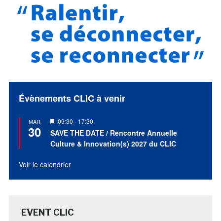
Évènements CLIC à venir
Mis
09:30
-
17:30
MAR
30
en
SAVE THE DATE / Rencontre Annuelle
avant
Culture & Innovation(s) 2027 du CLIC
Voir le calendrier
EVENT CLIC