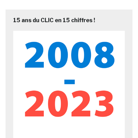
15 ans du CLIC en 15 chiffres !