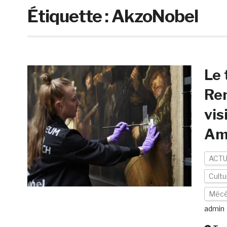
Étiquette :
AkzoNobel
Le 
Rem
vis
Am
ACTU
Cultu
Mécé
admin