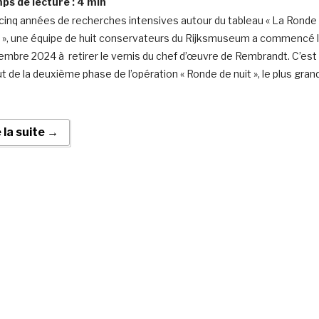
s de lecture :
4
min
cinq années de recherches intensives autour du tableau « La Ronde
t », une équipe de huit conservateurs du Rijksmuseum a commencé 
embre 2024 à retirer le vernis du chef d’œuvre de Rembrandt. C’est
ut de la deuxième phase de l’opération « Ronde de nuit », le plus gran
e la suite →