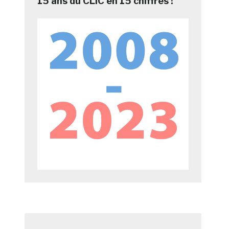
15 ans du CLIC en 15 chiffres !