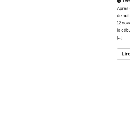
Temp
Après 
de nui
12 nov
le déb
[…]
Lir