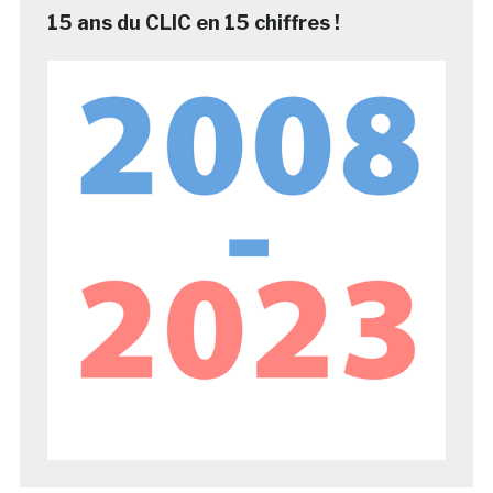
15 ans du CLIC en 15 chiffres !