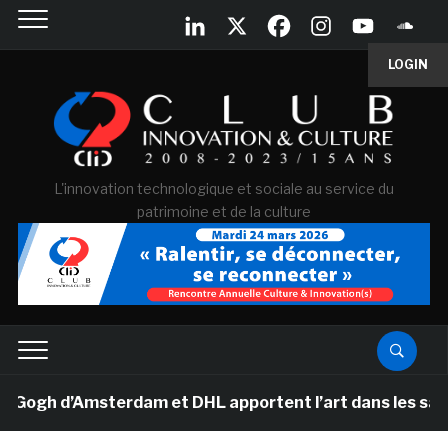
LOGIN
L'innovation technologique et sociale au service du
patrimoine et de la culture
h d’Amsterdam et DHL apportent l’art dans les salles d