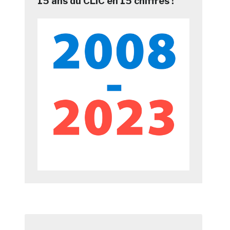
15 ans du CLIC en 15 chiffres !