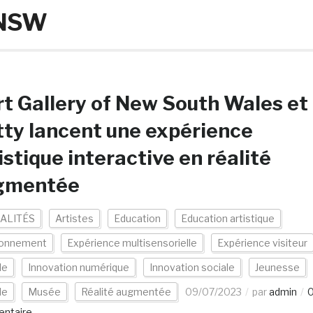
f NSW
rt Gallery of New South Wales et
ty lancent une expérience
istique interactive en réalité
gmentée
ALITÉS
Artistes
Education
Education artistique
ronnement
Expérience multisensorielle
Expérience visiteur
le
Innovation numérique
Innovation sociale
Jeunesse
de
Musée
Réalité augmentée
09/07/2023
par
admin
ntaire