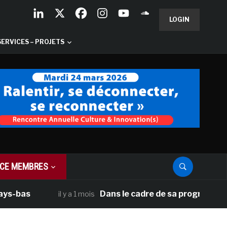
LOGIN
SERVICES – PROJETS
CE MEMBRES
as
Dans le cadre de sa programmation amé
il y a 1 mois