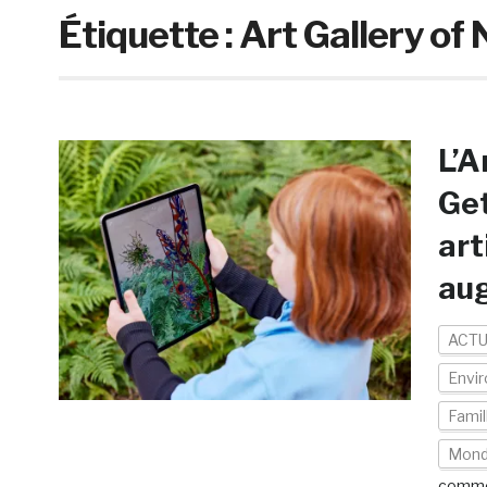
Étiquette :
Art Gallery o
L’A
Get
art
au
ACTU
Envi
Famil
Mon
comme