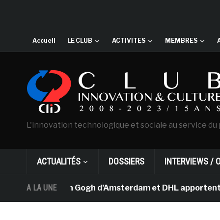
Accueil
LE CLUB
ACTIVITES
MEMBRES
L'innovation technologique et sociale au service du 
ACTUALITÉS
DOSSIERS
INTERVIEWS / 
e musée Van Gogh d’Amsterdam et DHL apportent l’art da
A LA UNE