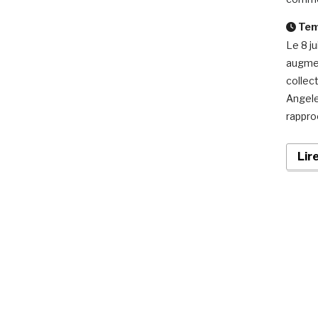
Temp
Le 8 ju
augmen
collec
Angele
rappro
Lir