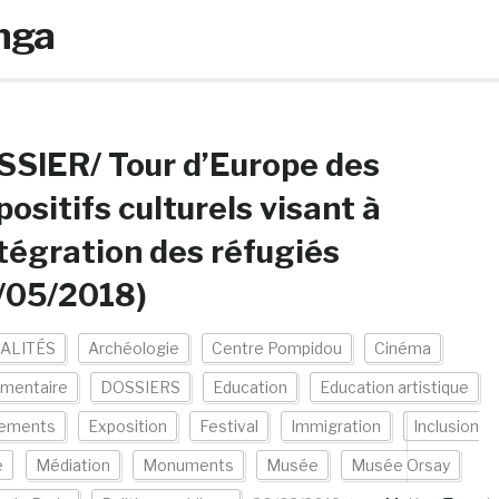
nga
SIER/ Tour d’Europe des
positifs culturels visant à
ntégration des réfugiés
/05/2018)
ALITÉS
Archéologie
Centre Pompidou
Cinéma
mentaire
DOSSIERS
Education
Education artistique
ements
Exposition
Festival
Immigration
Inclusion
e
Médiation
Monuments
Musée
Musée Orsay