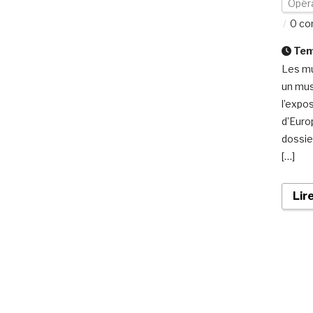
Opéra
0 co
Temp
Les mu
un mus
l’expos
d’Euro
dossie
[…]
Lir