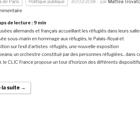
 de Paris
Politique publique
30/03/2018
par
Mattea Trovat
mmentaire
s de lecture :
9
min
sées allemands et français accueillant les réfugiés dans leurs salle
ée sous-marin en hommage aux réfugiés, le Palais-Royal et
ition sur l’exil d’artistes réfugiés, une nouvelle exposition
peana, un orchestre constitué par des personnes réfugiées.. dans c
r, le CLIC France propose un tour d’horizon des différents dispositif
e la suite →