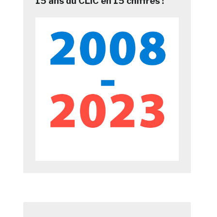
15 ans du CLIC en 15 chiffres !