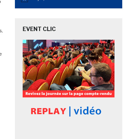
Notice
o
EVENT CLIC
s,
e
s