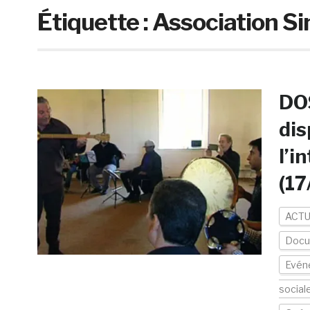
Étiquette :
Association Si
DOS
dis
l’i
(17
ACTU
Docu
Evén
social