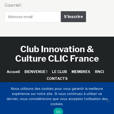
Courriel :
Club Innovation &
Culture CLIC France
Accueil
BIENVENUE !
LE CLUB
MEMBRES
RNCI
CONTACTS
Nous utilisons des cookies pour vous garantir la meilleure
expérience sur notre site. Si vous continuez à utiliser ce
dernier, nous considérerons que vous acceptez l'utilisation des
Copyright © 2026 Club Innovation & Culture CLIC France /
cookies.
Sinapses Conseils
Ok