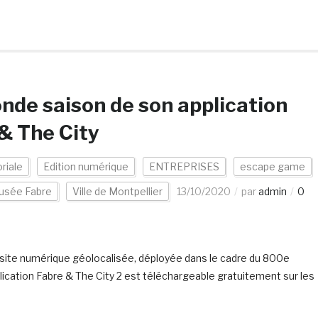
nde saison de son application
 & The City
oriale
Edition numérique
ENTREPRISES
escape game
usée Fabre
Ville de Montpellier
13/10/2020
par
admin
0
site numérique géolocalisée, déployée dans le cadre du 800e
plication Fabre & The City 2 est téléchargeable gratuitement sur les