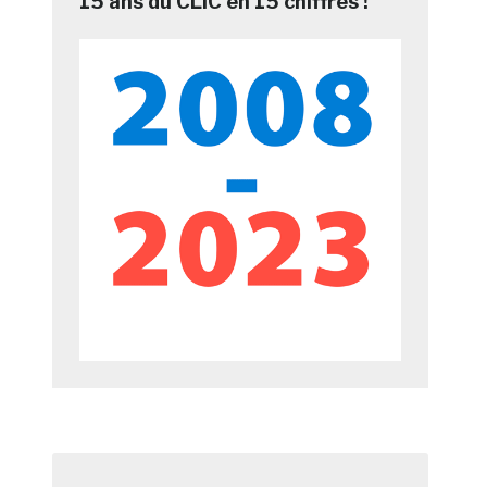
15 ans du CLIC en 15 chiffres !