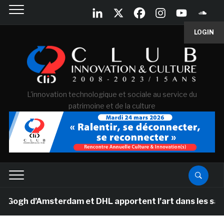
LOGIN
L'innovation technologique et sociale au service du
patrimoine et de la culture
gh d’Amsterdam et DHL apportent l’art dans les salles d