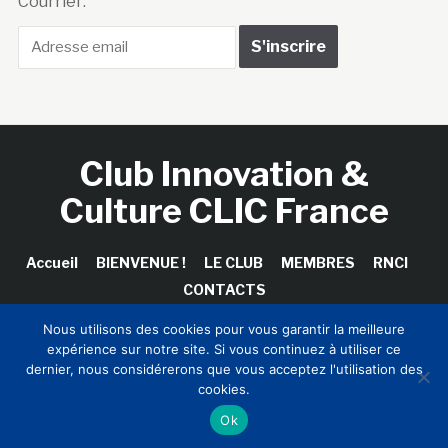
Courriel :
Club Innovation &
Culture CLIC France
Accueil
BIENVENUE !
LE CLUB
MEMBRES
RNCI
CONTACTS
Nous utilisons des cookies pour vous garantir la meilleure
expérience sur notre site. Si vous continuez à utiliser ce
dernier, nous considérerons que vous acceptez l'utilisation des
Copyright © 2026 Club Innovation & Culture CLIC France /
cookies.
Sinapses Conseils
Ok