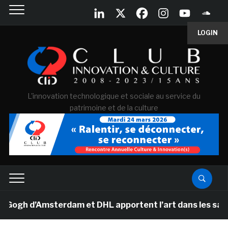
LOGIN
L'innovation technologique et sociale au service du
patrimoine et de la culture
gh d’Amsterdam et DHL apportent l’art dans les salles d