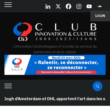
LOGIN
L'innovation technologique et sociale au service du
patrimoine et de la culture
gh d’Amsterdam et DHL apportent l’art dans les salles d