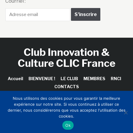
Courriel :
Club Innovation &
Culture CLIC France
Accueil
BIENVENUE !
LE CLUB
MEMBRES
RNCI
CONTACTS
Nous utilisons des cookies pour vous garantir la meilleure
expérience sur notre site. Si vous continuez à utiliser ce
dernier, nous considérerons que vous acceptez l'utilisation des
Copyright © 2026 Club Innovation & Culture CLIC France /
cookies.
Sinapses Conseils
Ok