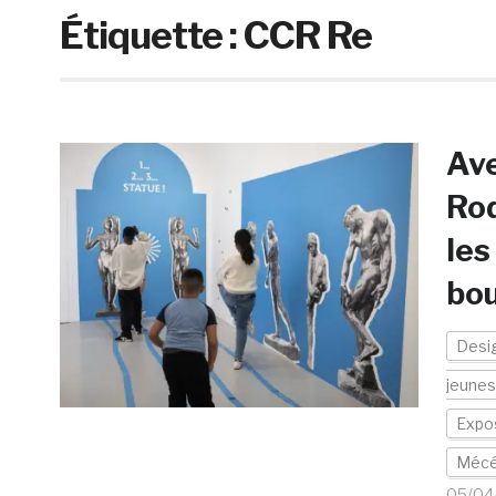
Étiquette :
CCR Re
Ave
Rod
les
bou
Desi
jeune
Expos
Mécé
05/04