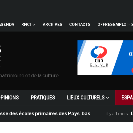
AGENDA
RNCI
ARCHIVES
CONTACTS
OFFRES EMPLOI – 
patrimoine et de la culture
OPINIONS
PRATIQUES
LIEUX CULTURELS
ESPA
es écoles primaires des Pays-bas
Dans l
il y a 1 mois