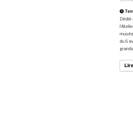
Temp
Dédié 
l’Atel
musée.
du 6 a
grands
Lir