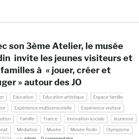
c son 3ème Atelier, le musée
in invite les jeunes visiteurs et
 familles à « jouer, créer et
ger » autour des JO
gn
Education
Education artistique
Espace famille
sse
Expérience multisensorielle
Expérience visiteur
ition
Famille
France
Innovation sociale
Jeunesse
nat
Médiation
Musée
Musée Rodin
Olympisme
/2024
par
admin
0 commentaire