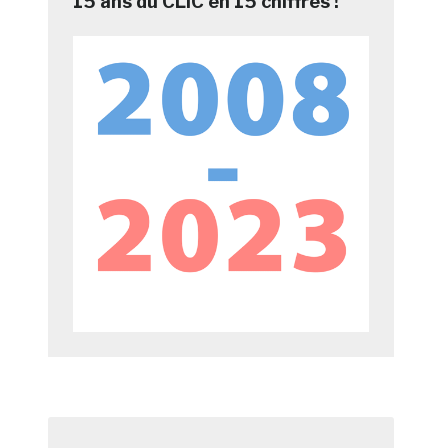
15 ans du CLIC en 15 chiffres !