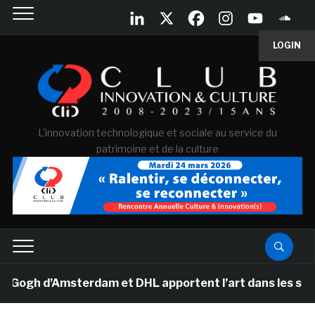
LOGIN
L'innovation technologique et sociale au service du
patrimoine et de la culture
h d’Amsterdam et DHL apportent l’art dans les salles d