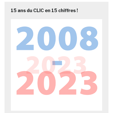
15 ans du CLIC en 15 chiffres !