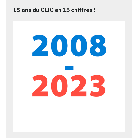
15 ans du CLIC en 15 chiffres !