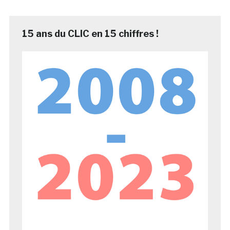
15 ans du CLIC en 15 chiffres !