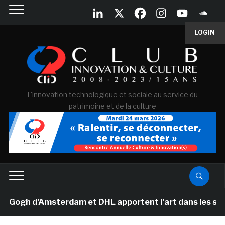
LOGIN
L'innovation technologique et sociale au service du
patrimoine et de la culture
gh d’Amsterdam et DHL apportent l’art dans les salles d