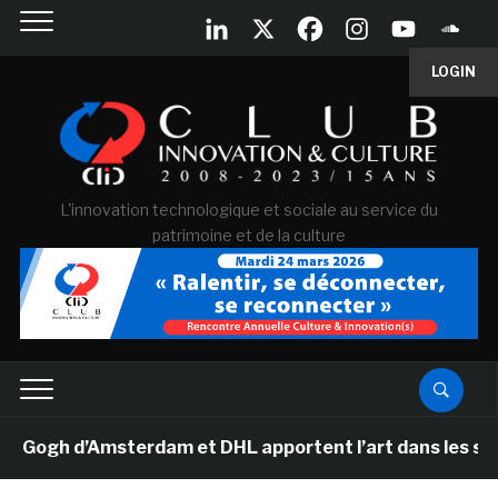
LOGIN
L'innovation technologique et sociale au service du
patrimoine et de la culture
gh d’Amsterdam et DHL apportent l’art dans les salles d