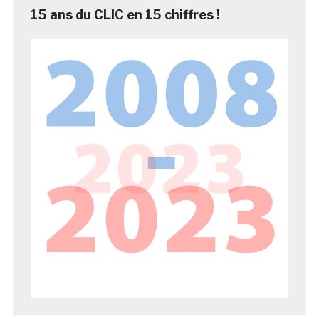
15 ans du CLIC en 15 chiffres !