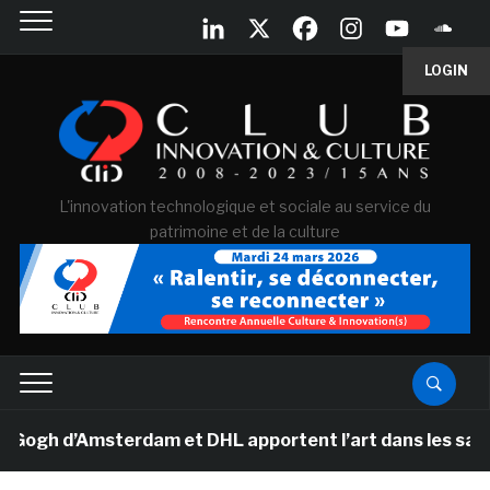
LOGIN
L'innovation technologique et sociale au service du
patrimoine et de la culture
h d’Amsterdam et DHL apportent l’art dans les salles de