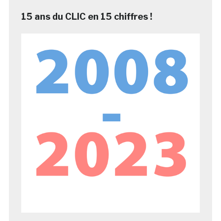
15 ans du CLIC en 15 chiffres !