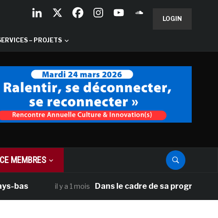
LOGIN
SERVICES – PROJETS
CE MEMBRES
as
Dans le cadre de sa programmation amé
il y a 1 mois