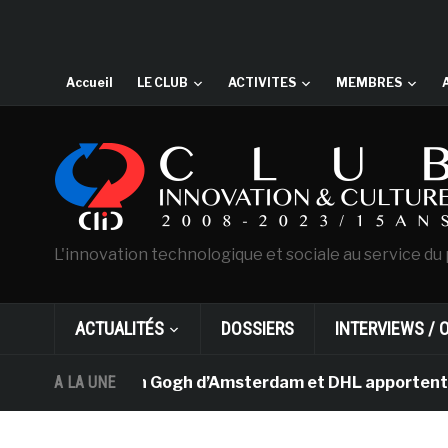
Accueil
LE CLUB
ACTIVITES
MEMBRES
L'innovation technologique et sociale au service du 
ACTUALITÉS
DOSSIERS
INTERVIEWS / 
e musée Van Gogh d’Amsterdam et DHL apportent l’art da
A LA UNE