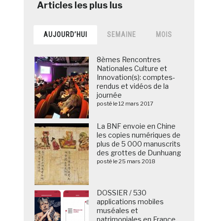
AUJOURD’HUI
SEMAINE
MOIS
8èmes Rencontres
Nationales Culture et
Innovation(s): comptes-
rendus et vidéos de la
journée
posté le 12 mars 2017
La BNF envoie en Chine
les copies numériques de
plus de 5 000 manuscrits
des grottes de Dunhuang
posté le 25 mars 2018
DOSSIER / 530
applications mobiles
muséales et
patrimoniales en France