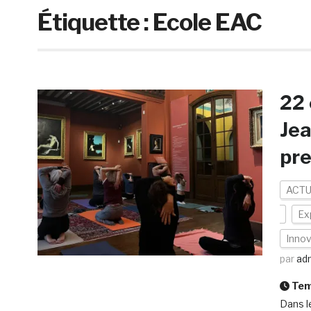
Étiquette :
Ecole EAC
22 
Jea
pre
ACTU
Ex
Innov
par
ad
Temp
Dans le