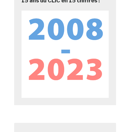
15 ans du CLIC en 15 chiffres !