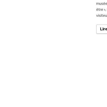
musée 
être »
visiteu
Lir