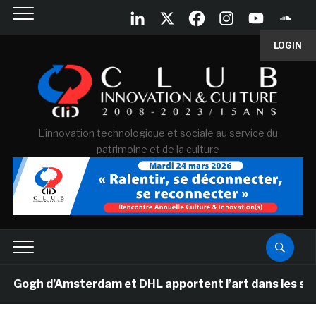
LOGIN
L'innovation technologique et sociale au service du
patrimoine et de la culture
gh d’Amsterdam et DHL apportent l’art dans les salles d