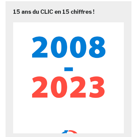
15 ans du CLIC en 15 chiffres !