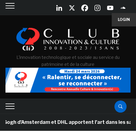
LOGIN
L'innovation technologique et sociale au service du
patrimoine et de la culture
h d’Amsterdam et DHL apportent l’art dans les salles de