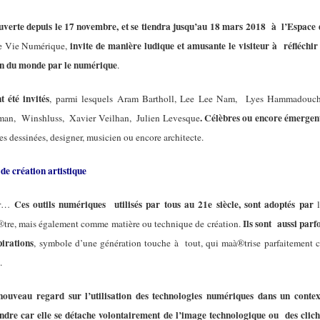
ouverte depuis le 17 novembre, et se tiendra jusqu’au 18 mars 2018 à l’Espace 
invite de manière ludique et amusante le visiteur à réfléchir 
le Vie Numérique,
on du monde par le numérique
.
t été invités
, parmi lesquels Aram Bartholl, Lee Lee Nam, Lyes Hammadouch
. Célèbres ou encore émergen
an, Winshluss, Xavier Veilhan, Julien Levesque
es dessinées, designer, musicien ou encore architecte.
de création artistique
Ces outils numériques utilisés par tous au 21e siècle, sont adoptés par
blr…
Ils sont aussi parf
aà®tre, mais également comme matière ou technique de création.
pirations
, symbole d’une génération touche à tout, qui maà®trise parfaitement c
.
nouveau regard sur l’utilisation des technologies numériques dans un contex
endre car elle se détache volontairement de l’image technologique ou des clich