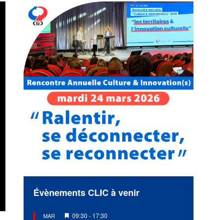
Évènements CLIC à venir
Mis
09:30
-
17:30
MAR