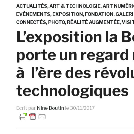
ACTUALITÉS
ART & TECHNOLOGIE
ART NUMÉRI
EVÉNEMENTS
EXPOSITION
FONDATION
GALERI
CONNECTÉS
PHOTO
RÉALITÉ AUGMENTÉE
VISI
L’exposition la 
porte un regard 
à l’ère des révol
technologiques
Ecrit par
Nine Boutin
le
30/11/2017