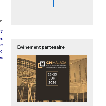
in
17
ns
te
Evénement partenaire
ec
es