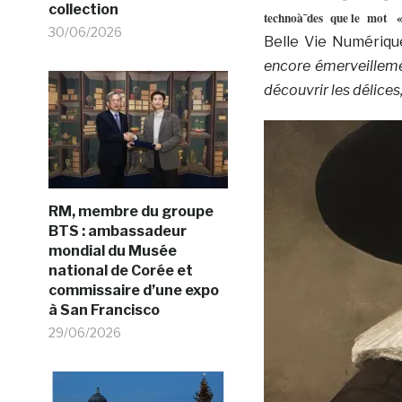
collection
technoà¯des que le mot « 
30/06/2026
Belle Vie Numériq
encore émerveilleme
découvrir les délices
RM, membre du groupe
BTS : ambassadeur
mondial du Musée
national de Corée et
commissaire d’une expo
à San Francisco
29/06/2026