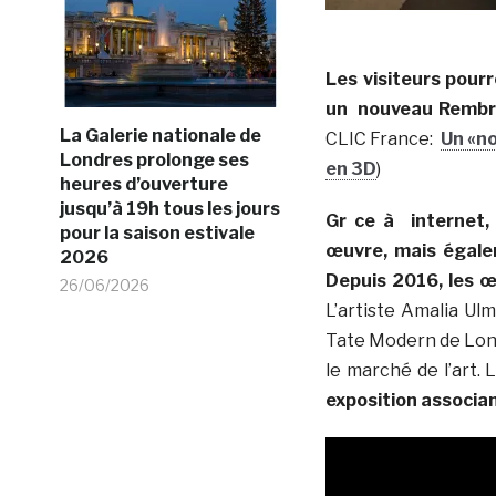
Les visiteurs pour
un nouveau Rembra
La Galerie nationale de
CLIC France:
Un «n
Londres prolonge ses
en 3D
)
heures d’ouverture
jusqu’à 19h tous les jours
Gr ce à internet,
pour la saison estivale
œuvre, mais égale
2026
Depuis 2016, les œ
26/06/2026
L’artiste Amalia Ul
Tate Modern de Lond
le marché de l’art
exposition associant