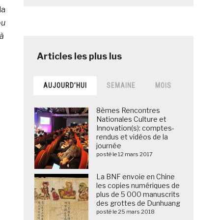
la
ou
 à
AUJOURD’HUI
SEMAINE
MOIS
8èmes Rencontres
Nationales Culture et
Innovation(s): comptes-
rendus et vidéos de la
journée
posté le 12 mars 2017
La BNF envoie en Chine
les copies numériques de
plus de 5 000 manuscrits
des grottes de Dunhuang
posté le 25 mars 2018