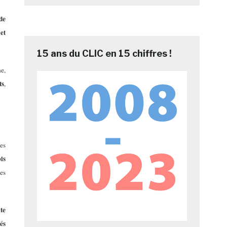
de
et
15 ans du CLIC en 15 chiffres !
e,
ts
,
les
ois
es
te
és