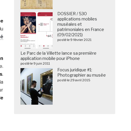
DOSSIER / 530
applications mobiles
ce
muséales et
du
patrimoniales en France
(09/02/2021)
mé
posté le 9 février 2021
Le Parc de la Villette lance sa première
on
application mobile pour iPhone
posté le 9 juin 2011
e.
Focus juridique #1:
s
.
Photographier au musée
posté le 29 avril 2015
la
ur
de