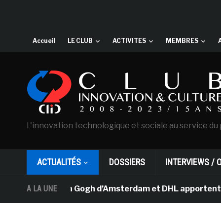
Accueil
LE CLUB
ACTIVITES
MEMBRES
L'innovation technologique et sociale au service du 
ACTUALITÉS
DOSSIERS
INTERVIEWS / 
usée Van Gogh d’Amsterdam et DHL apportent l’art dans 
A LA UNE