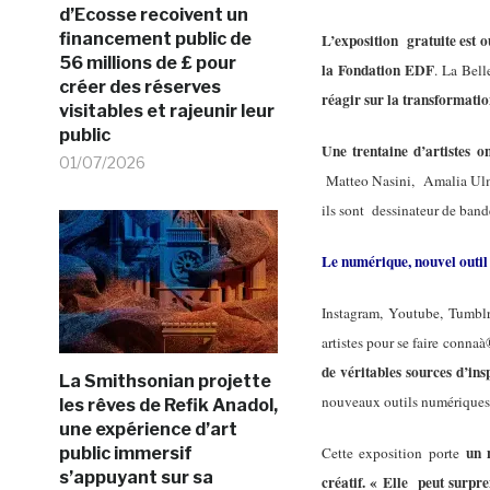
d’Ecosse recoivent un
financement public de
L’exposition gratuite est 
56 millions de £ pour
la Fondation EDF
. La Bel
créer des réserves
réagir sur la transformati
visitables et rajeunir leur
public
Une trentaine d’artistes on
01/07/2026
Matteo Nasini, Amalia Ulm
ils sont
dessinateur de band
Le numérique, nouvel outil 
Instagram, Youtube, Tum
artistes pour se faire conn
de véritables sources d’ins
La Smithsonian projette
nouveaux outils numériques
les rêves de Refik Anadol,
une expérience d’art
un 
public immersif
Cette exposition porte
s’appuyant sur sa
créatif. « Elle peut surpr