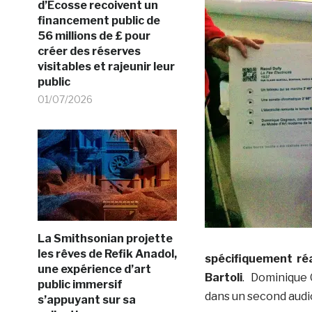
d’Ecosse recoivent un
financement public de
56 millions de £ pour
créer des réserves
visitables et rajeunir leur
public
01/07/2026
La Smithsonian projette
les rêves de Refik Anadol,
spécifiquement réa
une expérience d’art
Bartoli
. Dominique 
public immersif
dans un second audi
s’appuyant sur sa