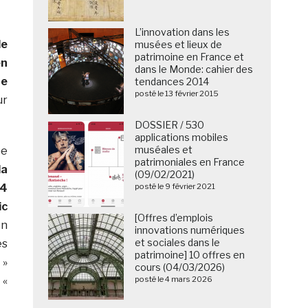
L’innovation dans les
de
musées et lieux de
patrimoine en France et
en
dans le Monde: cahier des
ne
tendances 2014
posté le 13 février 2015
ur
DOSSIER / 530
applications mobiles
muséales et
ée
patrimoniales en France
la
(09/02/2021)
 4
posté le 9 février 2021
ic
[Offres d’emplois
on
innovations numériques
et sociales dans le
es
patrimoine] 10 offres en
 »
cours (04/03/2026)
 «
posté le 4 mars 2026