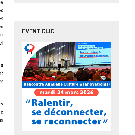
de
es
és
ée
EVENT CLIC
ri
el
io
nt
ue
es
re
ns