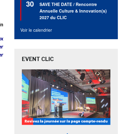
30
en
SAVE THE DATE / Rencontre
avant
Annuelle Culture & Innovation(s)
2027 du CLIC
in
Voir le calendrier
ux
er
er
EVENT CLIC