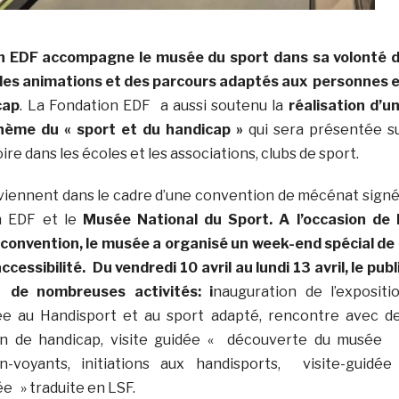
on EDF accompagne le musée du sport dans sa volonté 
, des animations et des parcours adaptés aux personnes 
cap
. La Fondation EDF a aussi soutenu la
réalisation d’u
thème du « sport et du handicap »
qui sera présentée s
ire dans les écoles et les associations, clubs de sport.
erviennent dans le cadre d’une convention de mécénat sign
n EDF et le
Musée National du Sport. A l’occasion de 
 convention, le musée a organisé un week-end spécial de
ccessibilité. Du vendredi 10 avril au lundi 13 avril, le publ
 de nombreuses activités: i
nauguration de l’expositi
ée au Handisport et au sport adapté, rencontre avec d
ion de handicap, visite guidée « découverte du musée
-voyants, initiations aux handisports, visite-guidée
 » traduite en LSF.