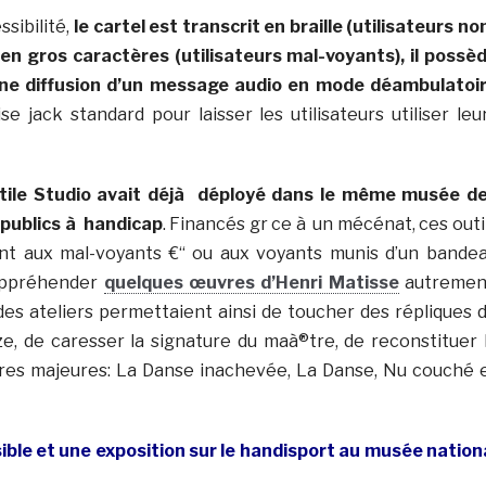
ssibilité,
le cartel est transcrit en braille (utilisateurs no
 en gros caractères (utilisateurs mal-voyants), il possè
ne diffusion d’un message audio en mode déambulatoi
se jack standard pour laisser les utilisateurs utiliser leu
tile Studio avait déjà déployé dans le même musée d
 publics à handicap
. Financés gr ce à un mécénat, ces outi
ent aux mal-voyants €“ ou aux voyants munis d’un bande
’appréhender
quelques œuvres d’Henri Matisse
autremen
 des ateliers permettaient ainsi de toucher des répliques 
e, de caresser la signature du maà®tre, de reconstituer 
res majeures: La Danse inachevée, La Danse, Nu couché 
ble et une exposition sur le handisport au musée nation