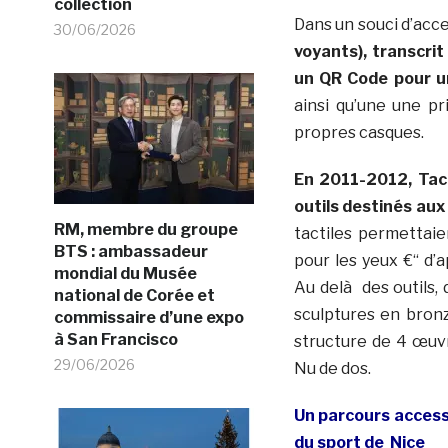
collection
Dans un souci d’acce
30/06/2026
voyants), transcrit
un QR Code pour u
ainsi qu’une une pri
propres casques.
En 2011-2012, Tac
outils destinés aux
RM, membre du groupe
tactiles permettai
BTS : ambassadeur
pour les yeux €“ d
mondial du Musée
Au delà des outils,
national de Corée et
sculptures en bronz
commissaire d’une expo
à San Francisco
structure de 4 œuv
29/06/2026
Nu de dos.
Un parcours accessi
du sport de Nice