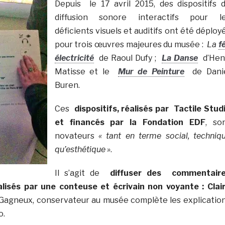
Depuis le 17 avril 2015, des dispositifs 
diffusion sonore interactifs pour l
déficients visuels et auditifs ont été déploy
pour trois œuvres majeures du musée :
La
f
électricité
de Raoul Dufy ;
La Danse
d’Hen
Matisse et le
Mur de Peinture
de Dani
Buren.
Ces
dispositifs, réalisés par Tactile Stud
et financés par la Fondation EDF
, so
novateurs
« tant en terme social, techniq
qu’esthétique »
.
Il s’agit de
diffuser des commentair
lisés par une conteuse et écrivain non voyante : Clai
Gagneux, conservateur au musée complète les explicatio
o.