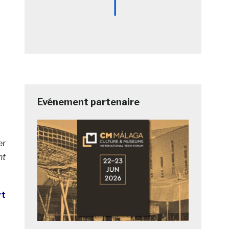
Evénement partenaire
er
nt
rt