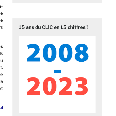
n-
de
re
15 ans du CLIC en 15 chiffres !
rs
es
ls
au
t.
de
la
et
al