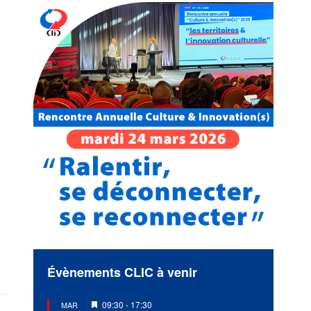
Évènements CLIC à venir
Mis
09:30
-
17:30
MAR