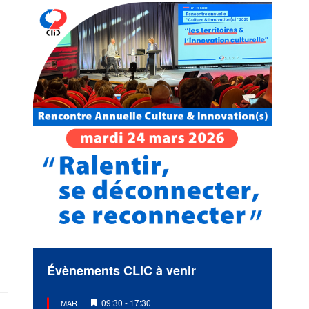
Évènements CLIC à venir
Mis
09:30
-
17:30
MAR