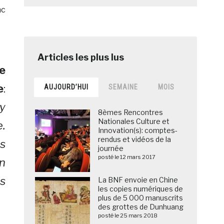
nc
e
e
:
AUJOURD’HUI
SEMAINE
MOIS
 y
8èmes Rencontres
Nationales Culture et
e.
Innovation(s): comptes-
rendus et vidéos de la
is
journée
posté le 12 mars 2017
n
s
La BNF envoie en Chine
les copies numériques de
plus de 5 000 manuscrits
des grottes de Dunhuang
posté le 25 mars 2018