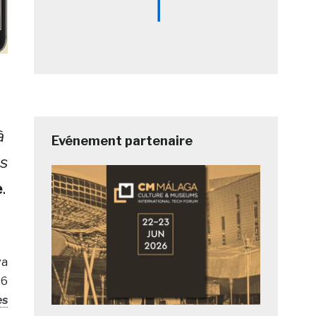
à
Evénement partenaire
s
e
.
va
16
es