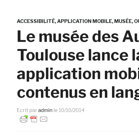
ACCESSIBILITÉ
APPLICATION MOBILE
MUSÉE
O
Le musée des A
Toulouse lance l
application mobi
contenus en lan
Ecrit par
admin
le
10/10/2014