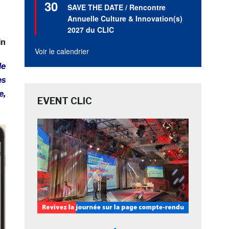
30
en
SAVE THE DATE / Rencontre
avant
Annuelle Culture & Innovation(s)
2027 du CLIC
in
Voir le calendrier
le
es
e,
EVENT CLIC