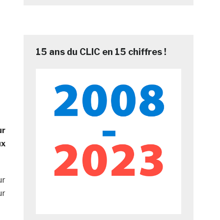
15 ans du CLIC en 15 chiffres !
ur
ux
ur
ur