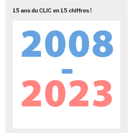
15 ans du CLIC en 15 chiffres !