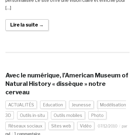
personnalisée Le site offre une vision claire et enrichie pour
[…]
Lire la suite →
Avec le numérique, l’American Museum of
Natural History « dissèque » notre
cerveau
ACTUALITÉS
Education
Jeunesse
Modélisation
3D
Outils in-situ
Outils mobiles
Photo
Réseaux sociaux
Sites web
Vidéo
07/12/2010
par
pyl
1 commentaire