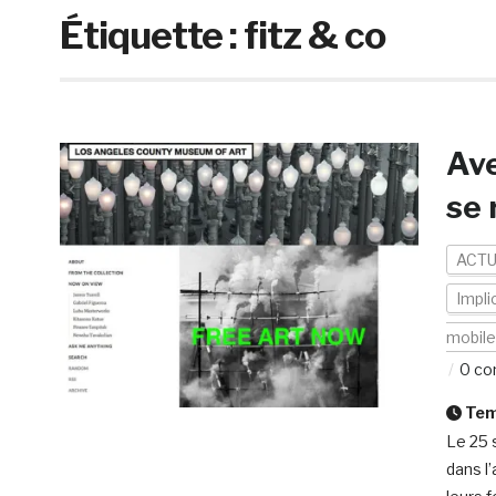
Étiquette :
fitz & co
Av
se 
ACTU
Impli
mobil
0 co
Temp
Le 25 
dans l’