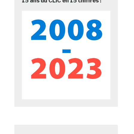
15 ans du CLIC en 15 chiffres !