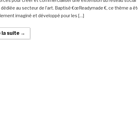
forces pour créer et commercialiser une extension du réseau social
 dédiée au secteur de l’art. Baptisé €œReadymade €, ce thème a é
lement imaginé et développé pour les […]
e la suite →