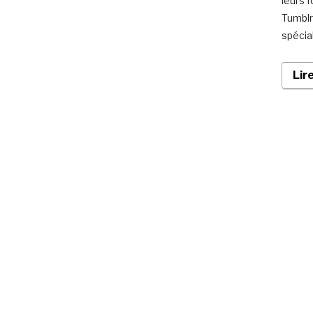
leurs 
Tumblr
spécia
Lir