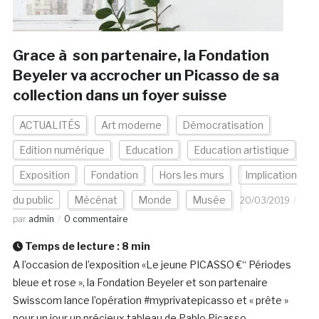
Grace à son partenaire, la Fondation
Beyeler va accrocher un Picasso de sa
collection dans un foyer suisse
ACTUALITÉS
Art moderne
Démocratisation
Edition numérique
Education
Education artistique
Exposition
Fondation
Hors les murs
Implication
du public
Mécénat
Monde
Musée
20/03/2019
par
admin
0 commentaire
Temps de lecture :
8
min
A l’occasion de l’exposition «Le jeune PICASSO €“ Périodes
bleue et rose », la Fondation Beyeler et son partenaire
Swisscom lance l’opération #myprivatepicasso et « prête »
pour un jour un précieux tableau de Pablo Picasso,