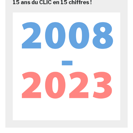
15 ans du CLIC en 15 chiffres !