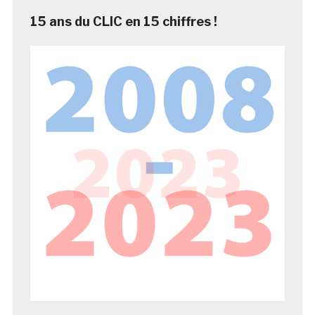
15 ans du CLIC en 15 chiffres !