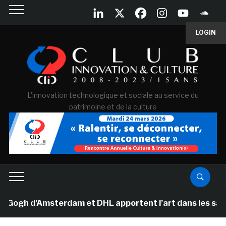
LOGIN
L'innovation technologique et sociale au service du
patrimoine et de la culture
h d’Amsterdam et DHL apportent l’art dans les salles d