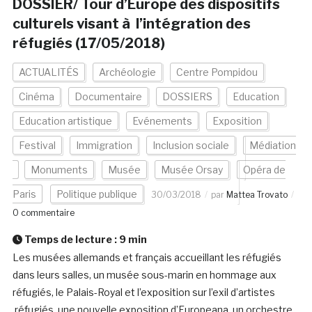
DOSSIER/ Tour d’Europe des dispositifs
culturels visant à l’intégration des
réfugiés (17/05/2018)
ACTUALITÉS
Archéologie
Centre Pompidou
Cinéma
Documentaire
DOSSIERS
Education
Education artistique
Evénements
Exposition
Festival
Immigration
Inclusion sociale
Médiation
Monuments
Musée
Musée Orsay
Opéra de
Paris
Politique publique
30/03/2018
par
Mattea Trovato
0 commentaire
Temps de lecture :
9
min
Les musées allemands et français accueillant les réfugiés
dans leurs salles, un musée sous-marin en hommage aux
réfugiés, le Palais-Royal et l’exposition sur l’exil d’artistes
réfugiés, une nouvelle exposition d’Europeana, un orchestre