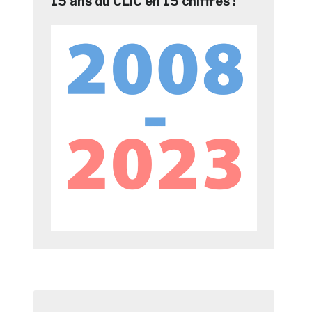
15 ans du CLIC en 15 chiffres !