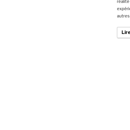
réalité
expéri
autres
Lir