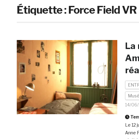
Étiquette :
Force Field VR
La 
Ams
réa
ENTR
Mus
14/06
Temp
Le 12 
Anne F