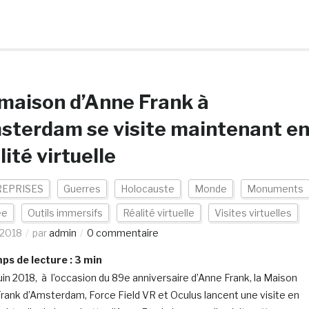
maison d’Anne Frank à
terdam se visite maintenant e
lité virtuelle
EPRISES
Guerres
Holocauste
Monde
Monuments
ée
Outils immersifs
Réalité virtuelle
Visites virtuelles
/2018
par
admin
0 commentaire
s de lecture :
3
min
juin 2018, à l’occasion du 89e anniversaire d’Anne Frank, la Maison
rank d’Amsterdam, Force Field VR et Oculus lancent une visite en