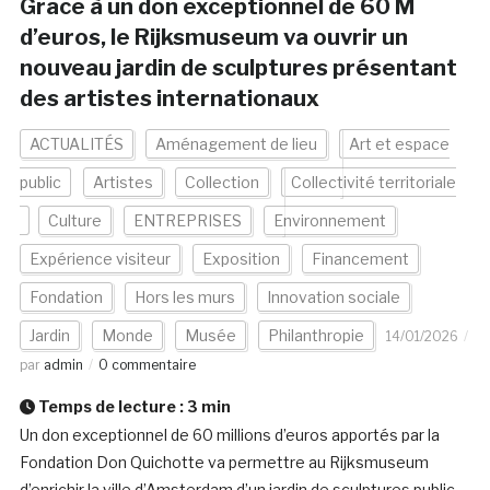
Grace à un don exceptionnel de 60 M
d’euros, le Rijksmuseum va ouvrir un
nouveau jardin de sculptures présentant
des artistes internationaux
ACTUALITÉS
Aménagement de lieu
Art et espace
public
Artistes
Collection
Collectivité territoriale
Culture
ENTREPRISES
Environnement
Expérience visiteur
Exposition
Financement
Fondation
Hors les murs
Innovation sociale
Jardin
Monde
Musée
Philanthropie
14/01/2026
par
admin
0 commentaire
Temps de lecture :
3
min
Un don exceptionnel de 60 millions d’euros apportés par la
Fondation Don Quichotte va permettre au Rijksmuseum
d’enrichir la ville d’Amsterdam d’un jardin de sculptures public