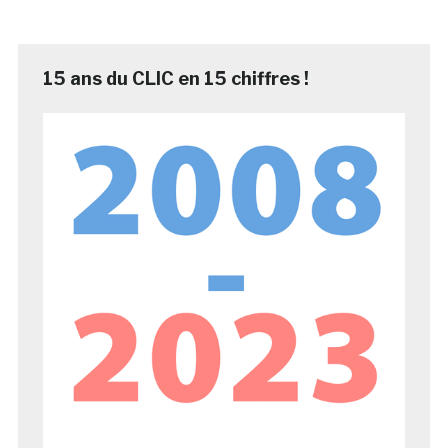
15 ans du CLIC en 15 chiffres !