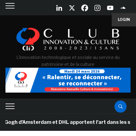
LOGIN
L'innovation technologique et sociale au service du
patrimoine et de la culture
gh d’Amsterdam et DHL apportent l’art dans les salles d