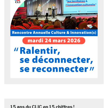
15 ans du CLIC en 15 chiffres !