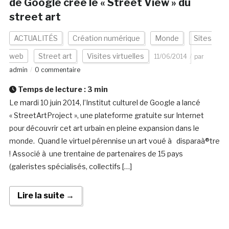
de Google créé le « Street View » du
street art
ACTUALITÉS
Création numérique
Monde
Sites
web
Street art
Visites virtuelles
11/06/2014
par
admin
0 commentaire
Temps de lecture :
3
min
Le mardi 10 juin 2014, l’Institut culturel de Google a lancé
« StreetArtProject », une plateforme gratuite sur Internet
pour découvrir cet art urbain en pleine expansion dans le
monde. Quand le virtuel pérennise un art voué à disparaà®tre
! Associé à une trentaine de partenaires de 15 pays
(galeristes spécialisés, collectifs […]
Lire la suite →