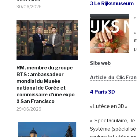
3 Le Rijksmuseum
30/06/2026
«
«
m
p
Site web
RM, membre du groupe
BTS : ambassadeur
Article du Clic Fra
mondial du Musée
national de Corée et
4 Paris 3D
commissaire d’une expo
à San Francisco
« Lutèce en 3D »
29/06/2026
« Spectaculaire, le
Système (spécialisé