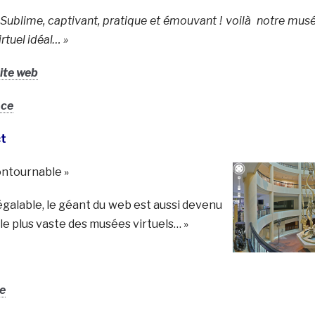
 Sublime, captivant, pratique et émouvant ! voilà notre mus
irtuel idéal… »
ite web
nce
ct
ontournable »
galable, le géant du web est aussi devenu
e plus vaste des musées virtuels… »
ce