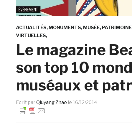
ACTUALITÉS
MONUMENTS
MUSÉE
PATRIMOINE
VIRTUELLES
Le magazine Be
son top 10 mondi
muséaux et pat
Ecrit par
Qiuyang Zhao
le
16/12/2014