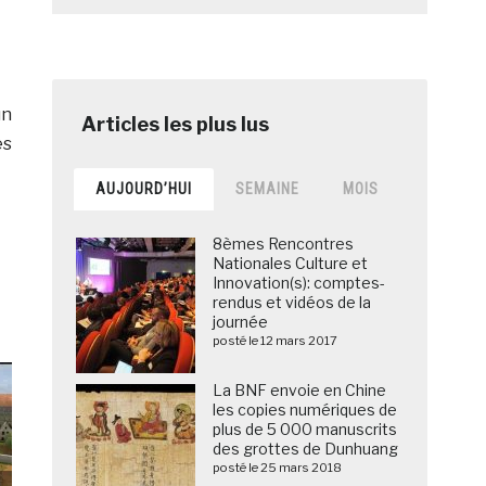
un
es
AUJOURD’HUI
SEMAINE
MOIS
8èmes Rencontres
Nationales Culture et
Innovation(s): comptes-
rendus et vidéos de la
journée
posté le 12 mars 2017
La BNF envoie en Chine
les copies numériques de
plus de 5 000 manuscrits
des grottes de Dunhuang
posté le 25 mars 2018