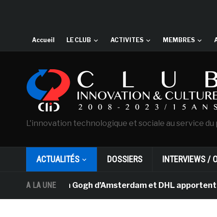
Accueil
LE CLUB
ACTIVITES
MEMBRES
L'innovation technologique et sociale au service du 
ACTUALITÉS
DOSSIERS
INTERVIEWS / 
musée Van Gogh d’Amsterdam et DHL apportent l’art dans 
A LA UNE