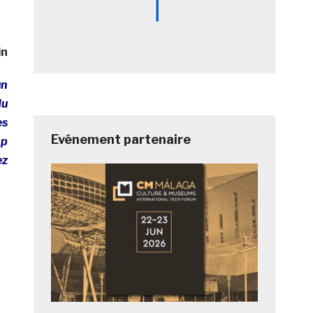
in
un
du
es
Evénement partenaire
op
ez