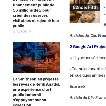
financement public de
«
56 millions de £ pour
v
créer des réserves
visitables et rajeunir leur
S
public
01/07/2026
Articles du Clic Fra
2 Google Art Proje
» L’hypermusée inc
« Techniquement iné
en quelques années l
La Smithsonian projette
les rêves de Refik Anadol,
Site web
une expérience d’art
public immersif
Article du Clic Fran
s’appuyant sur sa
collection