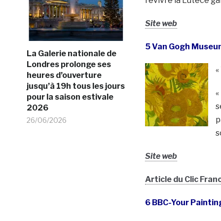
revivre la Lutèce gal
Site web
5 Van Gogh Museu
La Galerie nationale de
Londres prolonge ses
«
heures d’ouverture
jusqu’à 19h tous les jours
«
pour la saison estivale
s
2026
p
26/06/2026
s
Site web
Article du Clic Fran
6 BBC-Your Paintin