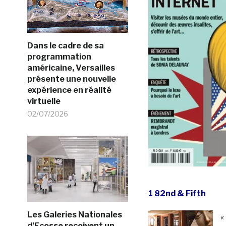
Dans le cadre de sa
programmation
américaine, Versailles
présente une nouvelle
expérience en réalité
virtuelle
02/07/2026
1 82nd & Fifth
Les Galeries Nationales
«
d’Ecosse recoivent un