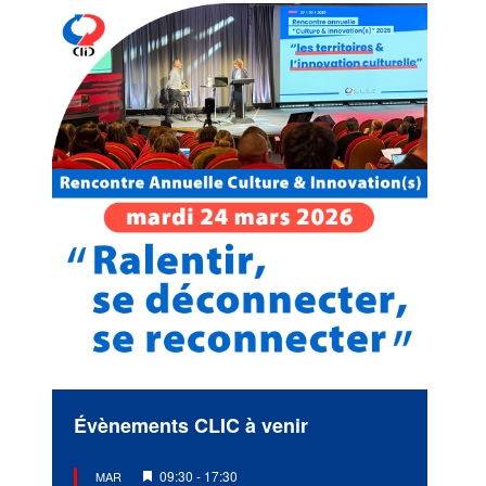
Évènements CLIC à venir
Mis
09:30
-
17:30
MAR