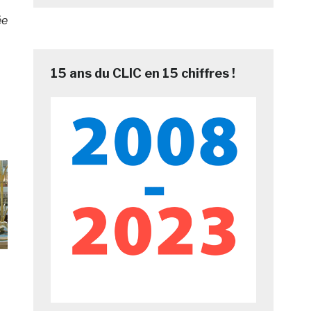
ée
15 ans du CLIC en 15 chiffres !