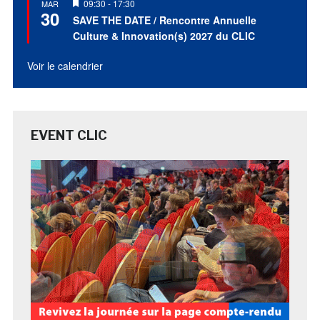
Mis
09:30
-
17:30
MAR
30
en
SAVE THE DATE / Rencontre Annuelle
avant
Culture & Innovation(s) 2027 du CLIC
Voir le calendrier
EVENT CLIC